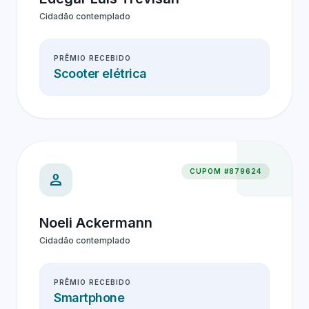
Cidadão contemplado
PRÊMIO RECEBIDO
Scooter elétrica
CUPOM #879624
person
Noeli Ackermann
Cidadão contemplado
PRÊMIO RECEBIDO
Smartphone