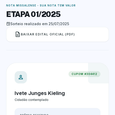
NOTA MISSALENSE - SUA NOTA TEM VALOR
ETAPA 01/2025
event
Sorteio realizado em 25/07/2025
description
BAIXAR EDITAL OFICIAL (PDF)
CUPOM #304412
person
Ivete Junges Kieling
Cidadão contemplado