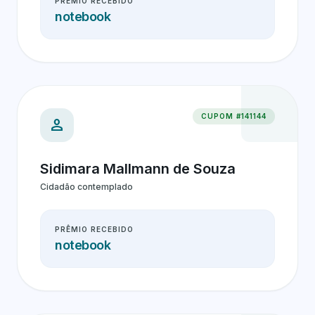
PRÊMIO RECEBIDO
notebook
CUPOM #141144
person
Sidimara Mallmann de Souza
Cidadão contemplado
PRÊMIO RECEBIDO
notebook