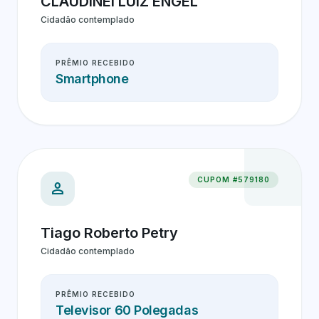
CLAUDINEI LUIZ ENGEL
Cidadão contemplado
PRÊMIO RECEBIDO
Smartphone
CUPOM #579180
person
Tiago Roberto Petry
Cidadão contemplado
PRÊMIO RECEBIDO
Televisor 60 Polegadas