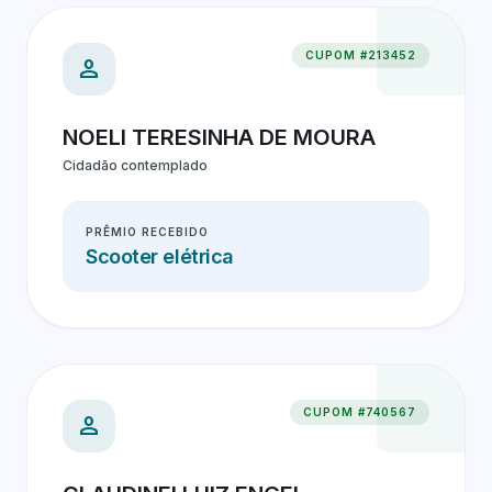
CUPOM #213452
person
NOELI TERESINHA DE MOURA
Cidadão contemplado
PRÊMIO RECEBIDO
Scooter elétrica
CUPOM #740567
person