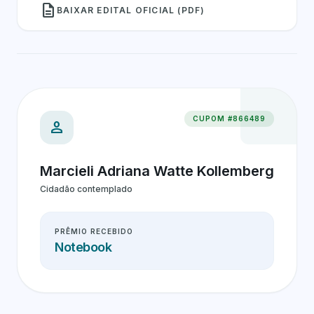
description
BAIXAR EDITAL OFICIAL (PDF)
CUPOM #866489
person
Marcieli Adriana Watte Kollemberg
Cidadão contemplado
PRÊMIO RECEBIDO
Notebook