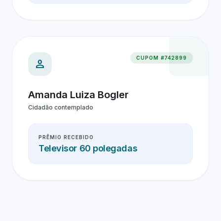
CUPOM #742899
person
Amanda Luiza Bogler
Cidadão contemplado
PRÊMIO RECEBIDO
Televisor 60 polegadas