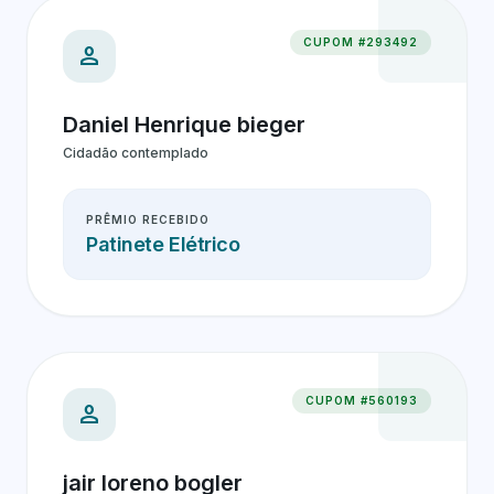
CUPOM #293492
person
Daniel Henrique bieger
Cidadão contemplado
PRÊMIO RECEBIDO
Patinete Elétrico
CUPOM #560193
person
jair loreno bogler