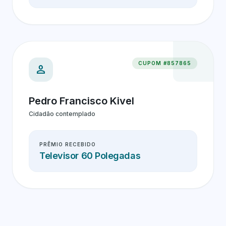
CUPOM #857865
person
Pedro Francisco Kivel
Cidadão contemplado
PRÊMIO RECEBIDO
Televisor 60 Polegadas