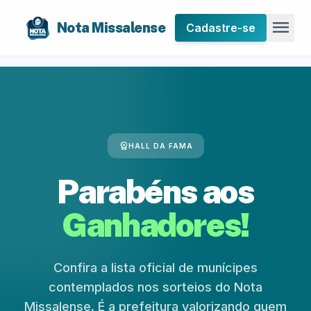
menu
Nota Missalense
Cadastre-se
workspace_premium
HALL DA FAMA
Parabéns aos
Ganhadores!
Confira a lista oficial de munícipes
contemplados nos sorteios do Nota
Missalense. É a prefeitura valorizando quem