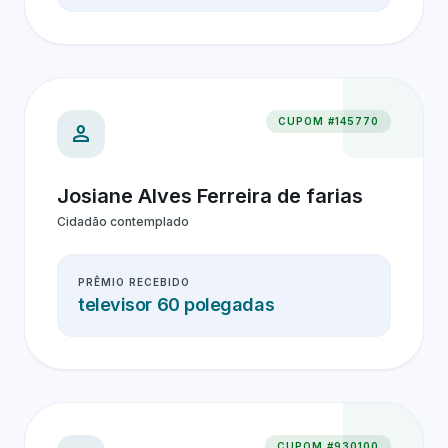
CUPOM #145770
person
Josiane Alves Ferreira de farias
Cidadão contemplado
PRÊMIO RECEBIDO
televisor 60 polegadas
CUPOM #930100