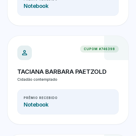
Notebook
CUPOM #746398
person
TACIANA BARBARA PAETZOLD
Cidadão contemplado
PRÊMIO RECEBIDO
Notebook