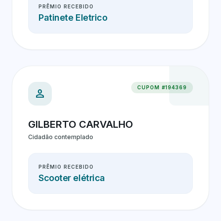
PRÊMIO RECEBIDO
Patinete Eletrico
CUPOM #194369
person
GILBERTO CARVALHO
Cidadão contemplado
PRÊMIO RECEBIDO
Scooter elétrica