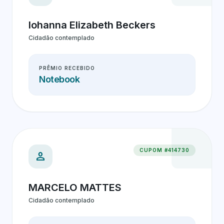
Iohanna Elizabeth Beckers
Cidadão contemplado
PRÊMIO RECEBIDO
Notebook
CUPOM #414730
person
MARCELO MATTES
Cidadão contemplado