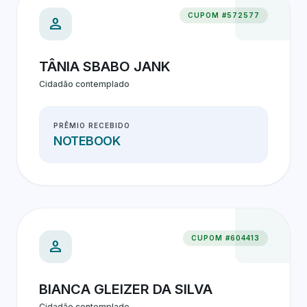
CUPOM #572577
person
TÂNIA SBABO JANK
Cidadão contemplado
PRÊMIO RECEBIDO
NOTEBOOK
CUPOM #604413
person
BIANCA GLEIZER DA SILVA
Cidadão contemplado