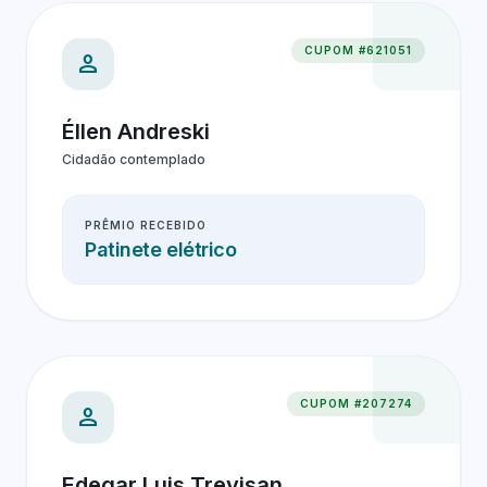
CUPOM #621051
person
Éllen Andreski
Cidadão contemplado
PRÊMIO RECEBIDO
Patinete elétrico
CUPOM #207274
person
Edegar Luis Trevisan