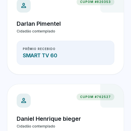
CUPOM #820353
person
Darlan Pimentel
Cidadão contemplado
PRÊMIO RECEBIDO
SMART TV 60
CUPOM #762527
person
Daniel Henrique bieger
Cidadão contemplado