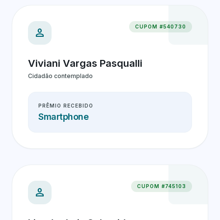
CUPOM #540730
person
Viviani Vargas Pasqualli
Cidadão contemplado
PRÊMIO RECEBIDO
Smartphone
CUPOM #745103
person