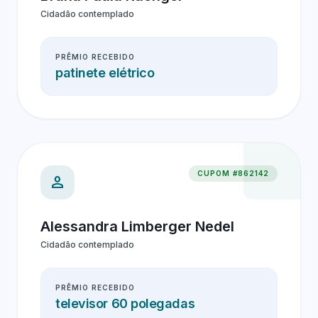
Cidadão contemplado
PRÊMIO RECEBIDO
patinete elétrico
CUPOM #862142
person
Alessandra Limberger Nedel
Cidadão contemplado
PRÊMIO RECEBIDO
televisor 60 polegadas