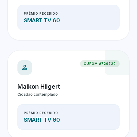
PRÊMIO RECEBIDO
SMART TV 60
CUPOM #729720
person
Maikon Hilgert
Cidadão contemplado
PRÊMIO RECEBIDO
SMART TV 60