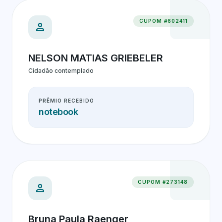
CUPOM #602411
person
NELSON MATIAS GRIEBELER
Cidadão contemplado
PRÊMIO RECEBIDO
notebook
CUPOM #273148
person
Bruna Paula Raenger