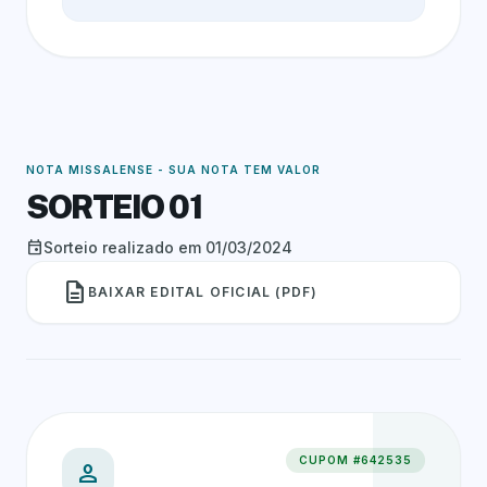
NOTA MISSALENSE - SUA NOTA TEM VALOR
SORTEIO 01
event
Sorteio realizado em 01/03/2024
description
BAIXAR EDITAL OFICIAL (PDF)
CUPOM #642535
person