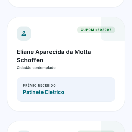
CUPOM #502097
person
Eliane Aparecida da Motta
Schoffen
Cidadão contemplado
PRÊMIO RECEBIDO
Patinete Eletrico