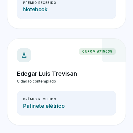
PRÊMIO RECEBIDO
Notebook
CUPOM #715035
person
Edegar Luis Trevisan
Cidadão contemplado
PRÊMIO RECEBIDO
Patinete elétrico