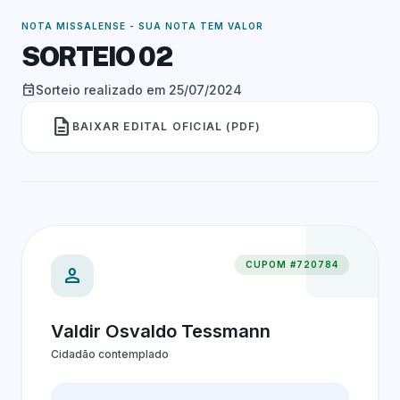
NOTA MISSALENSE - SUA NOTA TEM VALOR
SORTEIO 02
event
Sorteio realizado em 25/07/2024
description
BAIXAR EDITAL OFICIAL (PDF)
CUPOM #720784
person
Valdir Osvaldo Tessmann
Cidadão contemplado